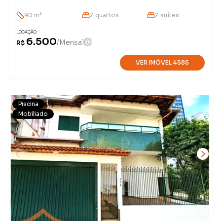
90
m²
2
quarto
s
2
suíte
s
LOCAÇÃO
6.500
/
Mensal
R$
VER IMÓVEL
4585
Piscina
Mobiliado