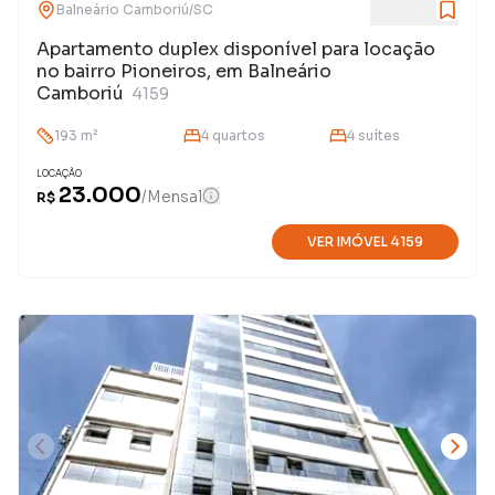
Balneário Camboriú
/
SC
Apartamento duplex disponível para locação
no bairro Pioneiros, em Balneário
Camboriú
4159
193
m²
4
quarto
s
4
suíte
s
LOCAÇÃO
23.000
/
Mensal
R$
VER IMÓVEL
4159