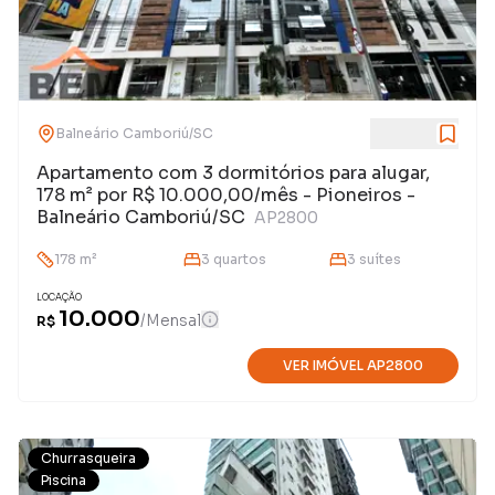
Balneário Camboriú
/
SC
Apartamento com 3 dormitórios para alugar,
178 m² por R$ 10.000,00/mês - Pioneiros -
Balneário Camboriú/SC
AP2800
178
m²
3
quarto
s
3
suíte
s
LOCAÇÃO
10.000
/
Mensal
R$
VER IMÓVEL
AP2800
Churrasqueira
Piscina