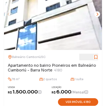
Balneário Camboriú
/
SC
Apartamento no bairro Pioneiros em Balneário
Camboriú - Barra Norte
4180
78
m²
2
quarto
s
1
suíte
VENDA
LOCAÇÃO
1.500.000
6.000
/
Mensal
R$
R$
VER IMÓVEL
4180