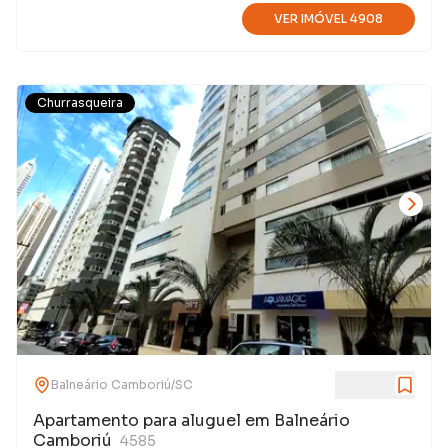
VER IMÓVEL
4908
Churrasqueira
Balneário Camboriú
/
SC
Apartamento para aluguel em Balneário
Camboriú
4585