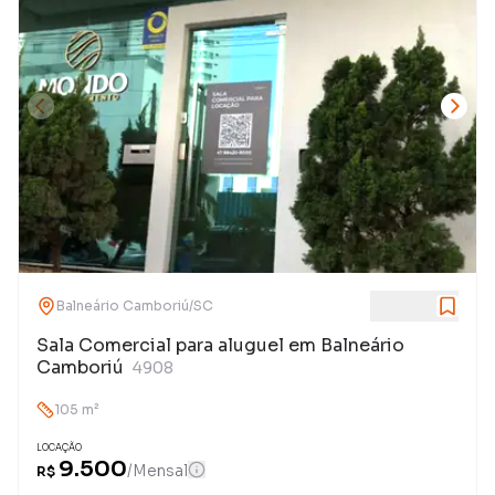
Balneário Camboriú
/
SC
Sala Comercial para aluguel em Balneário
Camboriú
4908
105
m²
LOCAÇÃO
9.500
/
Mensal
R$