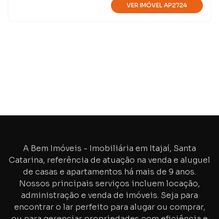
VER IMÓVEL
AP2724
A Bem Imóveis - Imobiliária em Itajaí, Santa
Catarina, referência de atuação na venda e aluguel
de casas e apartamentos há mais de
9
anos.
Nossos principais serviços incluem locação,
administração e venda de imóveis. Seja para
encontrar o lar perfeito para alugar ou comprar,
ou para gerenciar propriedades com eficiência e