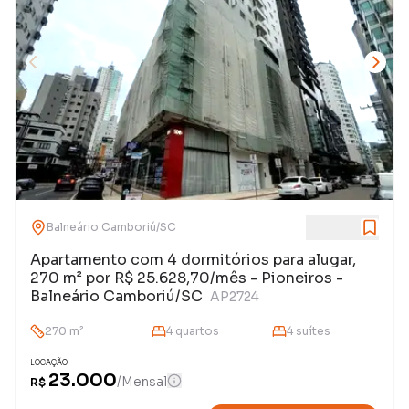
Balneário Camboriú
/
SC
Apartamento com 4 dormitórios para alugar,
270 m² por R$ 25.628,70/mês - Pioneiros -
Balneário Camboriú/SC
AP2724
270
m²
4
quarto
s
4
suíte
s
LOCAÇÃO
23.000
/
Mensal
R$