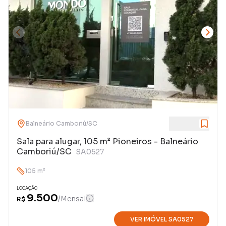
Balneário Camboriú
/
SC
Sala para alugar, 105 m² Pioneiros - Balneário
Camboriú/SC
SA0527
105
m²
LOCAÇÃO
9.500
/
Mensal
R$
VER IMÓVEL
SA0527