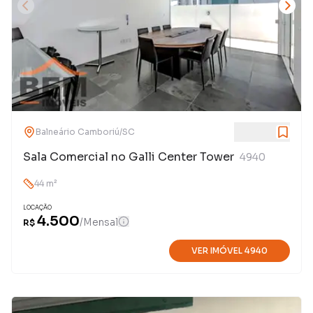
Balneário Camboriú
/
SC
Sala Comercial no Galli Center Tower
4940
44
m²
LOCAÇÃO
4.500
/
Mensal
R$
VER IMÓVEL
4940