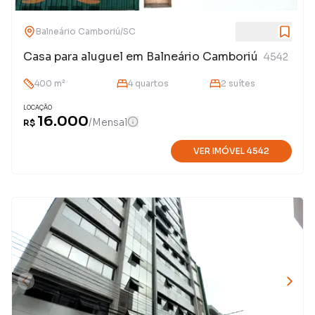
Balneário Camboriú
/
SC
Casa para aluguel em Balneário Camboriú
4542
400
m²
4
quarto
s
2
suíte
s
LOCAÇÃO
16.000
/
Mensal
R$
VER IMÓVEL
4542