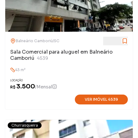
Balneário Camboriú
/
SC
Sala Comercial para aluguel em Balneário
Camboriú
4539
43
m²
LOCAÇÃO
3.500
/
Mensal
R$
VER IMÓVEL
4539
Churrasqueira