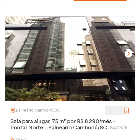
Balneário Camboriú
/
SC
Sala para alugar, 75 m² por R$ 8.290/mês -
Pontal Norte - Balneário Camboriú/SC
SA0526
75
m²