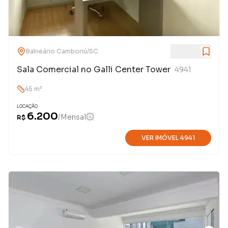
Balneário Camboriú
/
SC
Sala Comercial no Galli Center Tower
4941
45
m²
LOCAÇÃO
6.200
/
Mensal
R$
VER IMÓVEL
4941