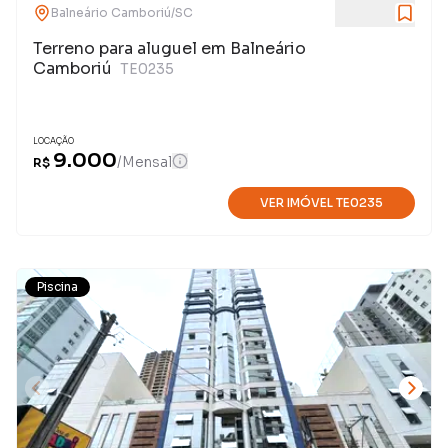
Balneário Camboriú
/
SC
Terreno para aluguel em Balneário
Camboriú
TE0235
LOCAÇÃO
9.000
/
Mensal
R$
VER IMÓVEL
TE0235
Piscina