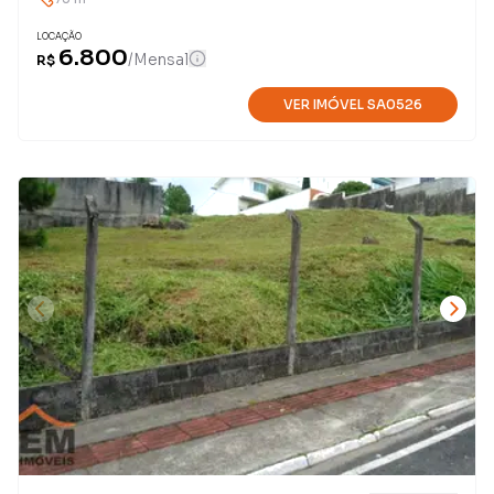
LOCAÇÃO
6.800
/
Mensal
R$
VER IMÓVEL
SA0526