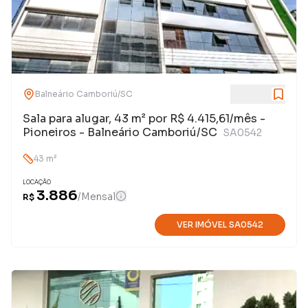
Balneário Camboriú
/
SC
Sala para alugar, 43 m² por R$ 4.415,61/mês -
Pioneiros - Balneário Camboriú/SC
SA0542
43
m²
LOCAÇÃO
3.886
/
Mensal
R$
VER IMÓVEL
SA0542