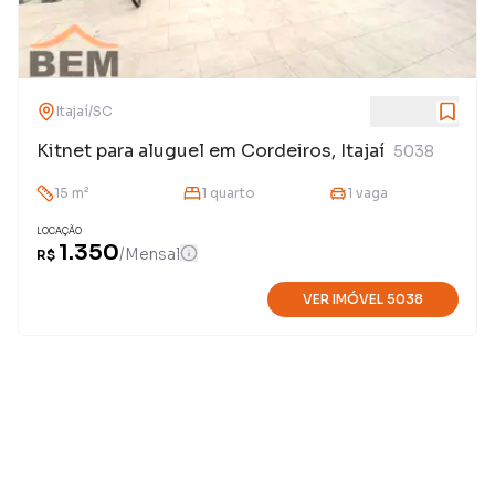
Itajaí
/
SC
Kitnet para aluguel em Cordeiros, Itajaí
5038
15
m²
1
quarto
1
vaga
LOCAÇÃO
1.350
/
Mensal
R$
VER IMÓVEL
5038