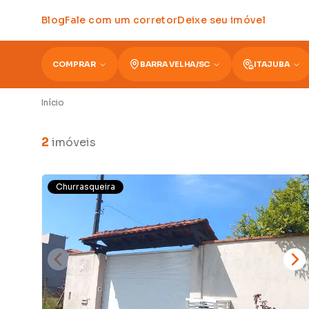
Blog
Fale com um corretor
Deixe seu imóvel
COMPRAR
BARRA VELHA
/
SC
ITAJUBA
Início
2
imóveis
Churrasqueira