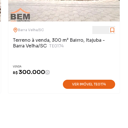
Barra Velha
/
SC
Terreno à venda, 300 m² Bairro, Itajuba -
Barra Velha/SC
TE0174
VENDA
300.000
R$
VER IMÓVEL
TE0174