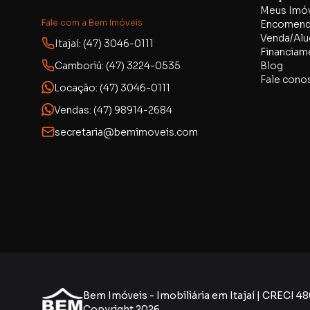
Meus Imóv
Fale com a Bem Imóveis
Encomend
Venda/Alu
Itajaí: (47) 3046-0111
Financiam
Camboriú: (47) 3224-0535
Blog
Fale cono
Locação: (47) 3046-0111
Vendas: (47) 98914-2684
secretaria@bemimoveis.com
Bem Imóveis - Imobiliária em Itajaí | CRECI 4
Copyright
2026