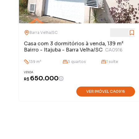
Barra Velha
/
SC
Casa com 3 dormitórios à venda, 139 m²
Bairro - Itajuba - Barra Velha/SC
CA0916
139
m²
3
quarto
s
1
suíte
VENDA
650.000
R$
VER IMÓVEL
CA0916