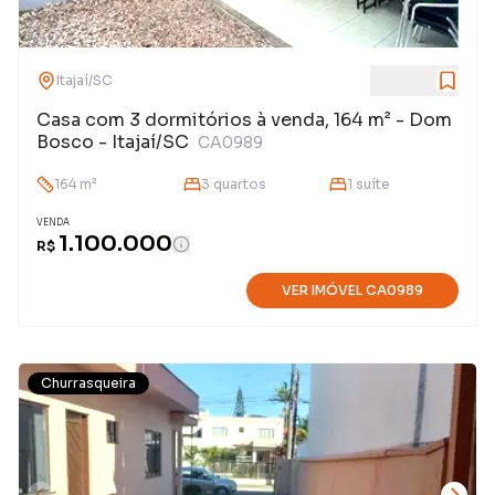
Itajaí
/
SC
Casa com 3 dormitórios à venda, 164 m² - Dom
Bosco - Itajaí/SC
CA0989
164
m²
3
quarto
s
1
suíte
VENDA
1.100.000
R$
VER IMÓVEL
CA0989
Churrasqueira