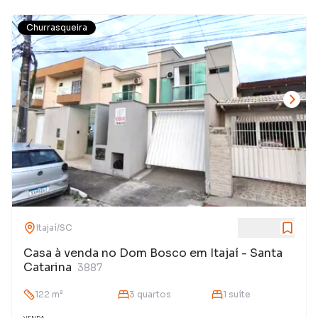
Churrasqueira
Itajaí
/
SC
Casa à venda no Dom Bosco em Itajaí - Santa
Catarina
3887
122
m²
3
quarto
s
1
suíte