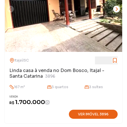
Itajaí
/
SC
Linda casa à venda no Dom Bosco, Itajaí -
Santa Catarina
3896
167
m²
3
quarto
s
3
suíte
s
VENDA
1.700.000
R$
VER IMÓVEL
3896