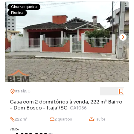
Churrasqueira
Piscina
Itajaí
/
SC
Casa com 2 dormitórios à venda, 222 m² Bairro
- Dom Bosco - Itajaí/SC
CA1056
222
m²
2
quarto
s
1
suíte
VENDA