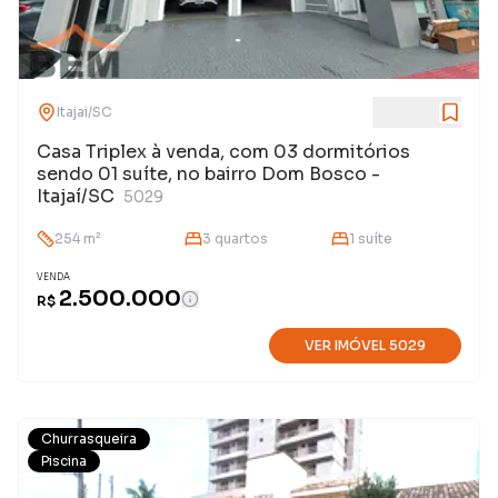
Itajai
/
SC
Casa Triplex à venda, com 03 dormitórios
sendo 01 suíte, no bairro Dom Bosco -
Itajaí/SC
5029
254
m²
3
quarto
s
1
suíte
VENDA
2.500.000
R$
VER IMÓVEL
5029
Churrasqueira
Piscina