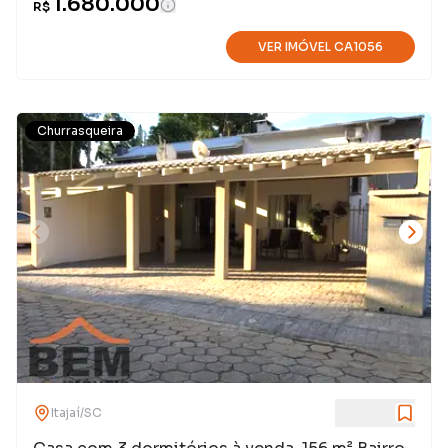
1.680.000
R$
VER IMÓVEL
CA1056
Churrasqueira
Itajaí
/
SC