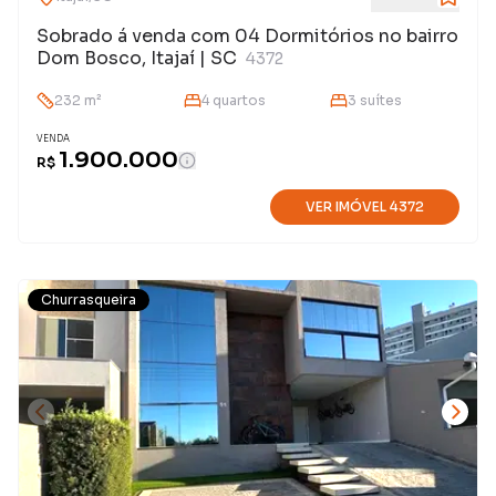
Sobrado á venda com 04 Dormitórios no bairro
Dom Bosco, Itajaí | SC
4372
232
m²
4
quarto
s
3
suíte
s
VENDA
1.900.000
R$
VER IMÓVEL
4372
Churrasqueira