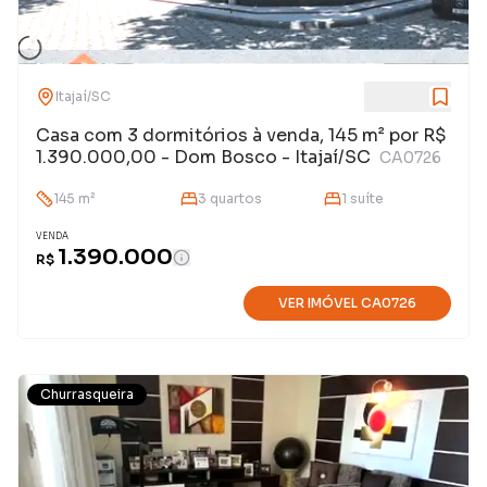
Itajaí
/
SC
Casa com 3 dormitórios à venda, 145 m² por R$
1.390.000,00 - Dom Bosco - Itajaí/SC
CA0726
145
m²
3
quarto
s
1
suíte
VENDA
1.390.000
R$
VER IMÓVEL
CA0726
Churrasqueira