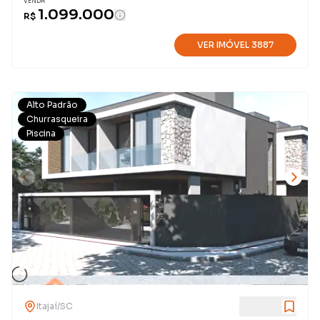
VENDA
1.099.000
R$
VER IMÓVEL
3887
Alto Padrão
Churrasqueira
Piscina
Itajaí
/
SC