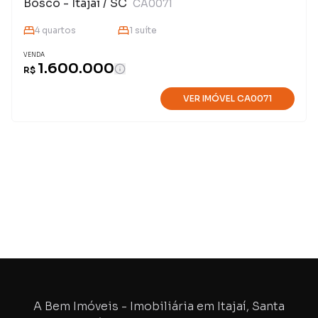
Bosco - Itajaí / SC
CA0071
4
quarto
s
1
suíte
VENDA
1.600.000
R$
VER IMÓVEL
CA0071
A Bem Imóveis - Imobiliária em Itajaí, Santa