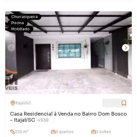
Churrasqueira
Piscina
Mobiliado
Itajaí
/
SC
Casa Residencial à Venda no Bairro Dom Bosco
- Itajaí/SC
4938
235
m²
5
quarto
s
2
suíte
s