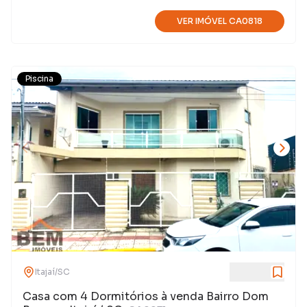
VER IMÓVEL
CA0818
Piscina
Itajaí
/
SC
Casa com 4 Dormitórios à venda Bairro Dom