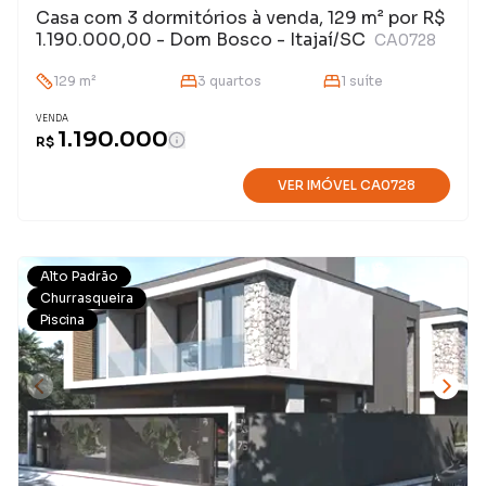
Casa com 3 dormitórios à venda, 129 m² por R$
1.190.000,00 - Dom Bosco - Itajaí/SC
CA0728
129
m²
3
quarto
s
1
suíte
VENDA
1.190.000
R$
VER IMÓVEL
CA0728
Alto Padrão
Churrasqueira
Piscina