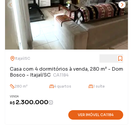
Itajaí
/
SC
Casa com 4 dormitórios à venda, 280 m² - Dom
Bosco - Itajaí/SC
CA1184
280
m²
4
quarto
s
1
suíte
VENDA
2.300.000
R$
VER IMÓVEL
CA1184