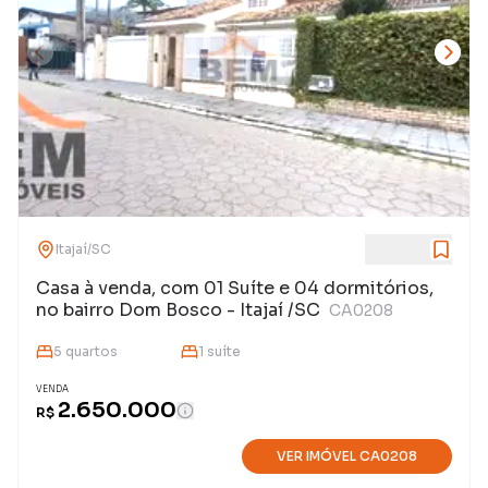
Itajaí
/
SC
Casa à venda, com 01 Suíte e 04 dormitórios,
no bairro Dom Bosco - Itajaí /SC
CA0208
5
quarto
s
1
suíte
VENDA
2.650.000
R$
VER IMÓVEL
CA0208