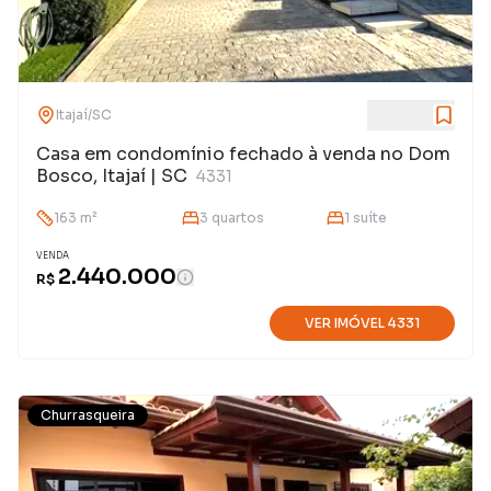
Itajaí
/
SC
Casa em condomínio fechado à venda no Dom
Bosco, Itajaí | SC
4331
163
m²
3
quarto
s
1
suíte
VENDA
2.440.000
R$
VER IMÓVEL
4331
Churrasqueira