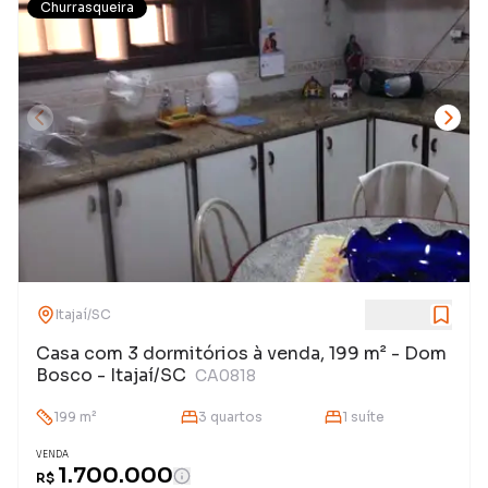
Churrasqueira
Itajaí
/
SC
Casa com 3 dormitórios à venda, 199 m² - Dom
Bosco - Itajaí/SC
CA0818
199
m²
3
quarto
s
1
suíte
VENDA
1.700.000
R$