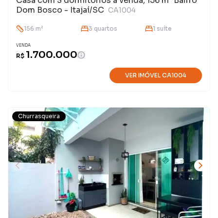
Casa com 3 dormitórios à venda, 156 m² Bairro
Dom Bosco - Itajaí/SC
CA1004
156
m²
3
quarto
s
1
suíte
VENDA
1.700.000
R$
VER IMÓVEL
CA1004
Churrasqueira