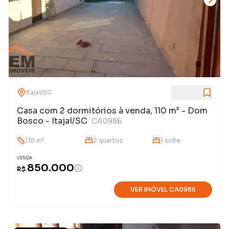
Itajaí
/
SC
Casa com 2 dormitórios à venda, 110 m² - Dom
Bosco - Itajaí/SC
CA0986
110
m²
2
quarto
s
1
suíte
VENDA
850.000
R$
VER IMÓVEL
CA0986