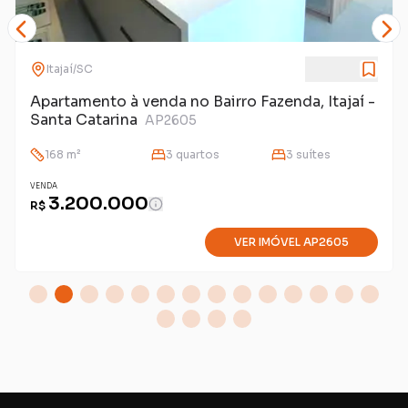
Itajaí
/
SC
Apartamento à venda no Bairro Fazenda, Itajaí -
Santa Catarina
AP2605
168
m²
3
quarto
s
3
suíte
s
VENDA
3.200.000
R$
VER IMÓVEL
AP2605