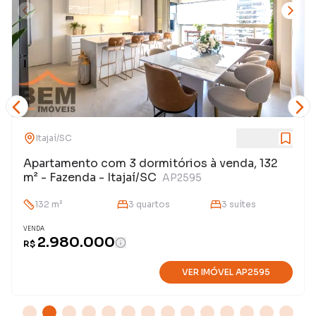
Itajaí
/
SC
Apartamento com 3 dormitórios à venda, 132
m² - Fazenda - Itajaí/SC
AP2595
132
m²
3
quarto
s
3
suíte
s
VENDA
2.980.000
R$
VER IMÓVEL
AP2595