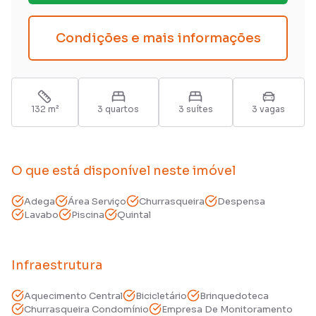
Condições e mais informações
132
m²
3
quarto
s
3
suíte
s
3
vaga
s
O que está disponível neste imóvel
Adega
Área Serviço
Churrasqueira
Despensa
Lavabo
Piscina
Quintal
Infraestrutura
Aquecimento Central
Bicicletário
Brinquedoteca
Churrasqueira Condomínio
Empresa De Monitoramento