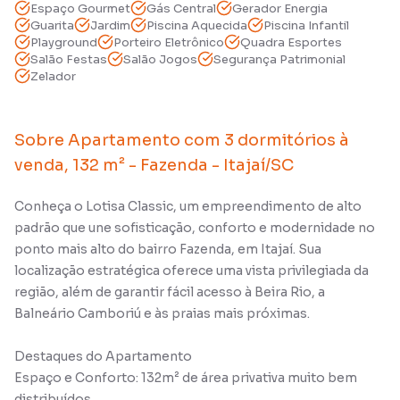
Espaço Gourmet
Gás Central
Gerador Energia
Guarita
Jardim
Piscina Aquecida
Piscina Infantil
Playground
Porteiro Eletrônico
Quadra Esportes
Salão Festas
Salão Jogos
Segurança Patrimonial
Zelador
Sobre
Apartamento com 3 dormitórios à
venda, 132 m² - Fazenda - Itajaí/SC
Conheça o Lotisa Classic, um empreendimento de alto
padrão que une sofisticação, conforto e modernidade no
ponto mais alto do bairro Fazenda, em Itajaí. Sua
localização estratégica oferece uma vista privilegiada da
região, além de garantir fácil acesso à Beira Rio, a
Balneário Camboriú e às praias mais próximas.
Destaques do Apartamento
Espaço e Conforto: 132m² de área privativa muito bem
distribuídos.